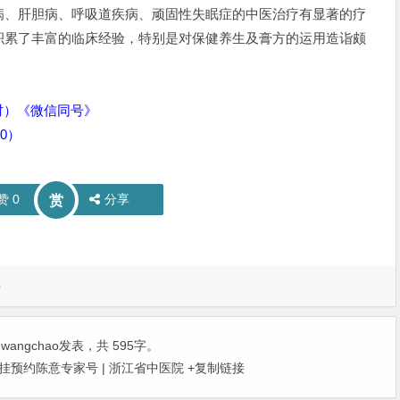
病、肝胆病、呼吸道疾病、顽固性失眠症的中医治疗有显著的疗
积累了丰富的临床经验，特别是对保健养生及膏方的运用造诣颇
时）《微信同号》
00）
赞
0
分享
赏
科
由
wangchao
发表，共 595字。
挂预约陈意专家号 | 浙江省中医院
+复制链接